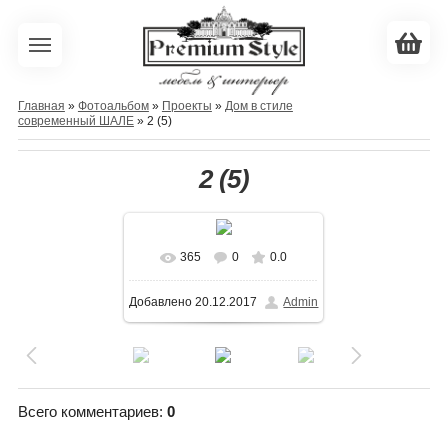
Главная
»
Фотоальбом
»
Проекты
»
Дом в стиле
современный ШАЛЕ
» 2 (5)
2 (5)
365
0
0.0
В реальном размере
Добавлено
20.12.2017
Admin
800x1000
/ 303.3Kb
Всего комментариев
:
0