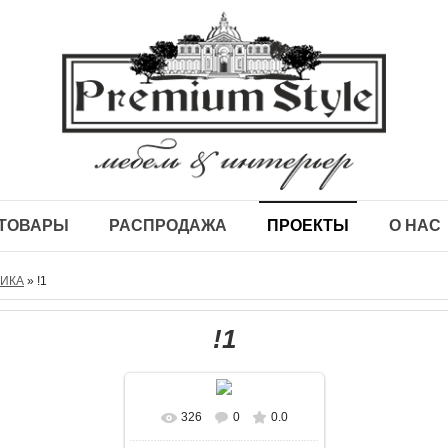
ТОВАРЫ
РАСПРОДАЖА
ПРОЕКТЫ
О НАС
СИКА
» !1
!1
326
0
0.0
В реальном размере